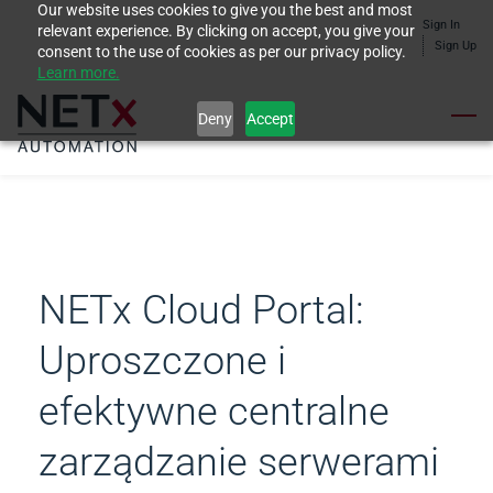
Our website uses cookies to give you the best and most
Skip
Sign In
relevant experience. By clicking on accept, you give your
to
Sign Up
consent to the use of cookies as per our privacy policy.
Learn more.
main
content
Deny
Accept
NETx Cloud Portal:
Uproszczone i
efektywne centralne
zarządzanie serwerami