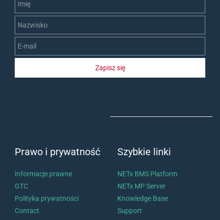
Imię
Nazwisko
E-mail
Zapisz się
Prawo i prywatność
Szybkie linki
Informacje prawne
NETx BMS Platform
GTC
NETx MP Server
Polityka prywatności
Knowledge Base
Contact
Support