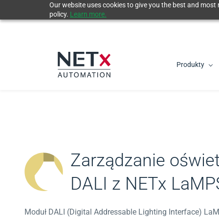
Our website uses cookies to give you the best and most r
Skip
policy.
Learn more.
to
main
content
Produkty
Zarządzanie oświet
DALI z NETx LaMP
Moduł DALI (Digital Addressable Lighting Interface) L