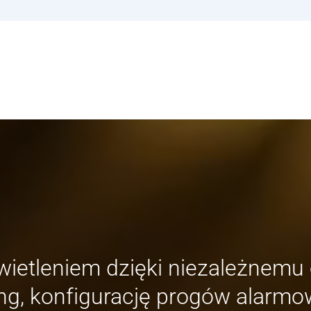
ietleniem dzięki niezależnemu 
ng, konfigurację progów alarmo