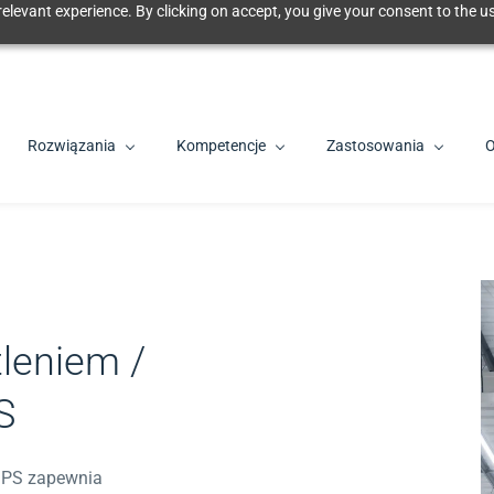
elevant experience. By clicking on accept, you give your consent to the us
Rozwiązania
Kompetencje
Zastosowania
O
leniem /
S
aMPS zapewnia