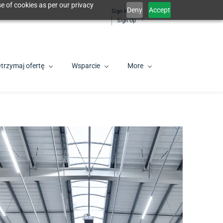
e of cookies as per our privacy
Deny
Accept
Sign In
PL
Sign Up
trzymaj ofertę
Wsparcie
More