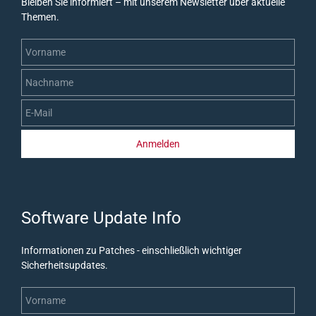
Bleiben Sie informiert – mit unserem Newsletter über aktuelle
Themen.
Vorname
Nachname
E-Mail
Anmelden
Software Update Info
Informationen zu Patches - einschließlich wichtiger
Sicherheitsupdates.
Vorname
Nachname
E-Mail