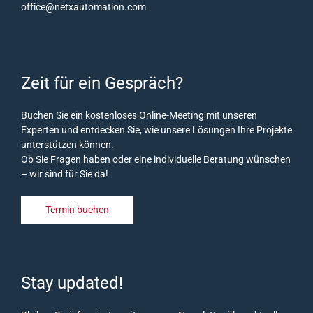
Bereits einsatzbereite Logikfunktionen sind
office@netxautomation.com
Mindestanforderungen (mit SQL-Nutzung):
1,8
enthalten
GHz Quad-Core, 16 GB RAM, 100 GB
Festplattenspeicher + zusätzlicher Speicherplatz
Erstellung virtueller Datenpunkte für
für SQL, leistungsstarke SSD-Festplatte, Windows
benutzerspezifische virtuelle Strukturen – diese
Zeit für ein Gespräch?
11, Windows Server 2022, Windows Server 2025
Datenpunkte sind nur auf dem Server verfügbar
und können wie physische Datenpunkte verwendet
NETx Vision:
iOS 12.1 oder neuer / Android 5.1
Buchen Sie ein kostenloses Online-Meeting mit unseren
Experten und entdecken Sie, wie unsere Lösungen Ihre Projekte
werden
oder neuer
unterstützen können.
Ob Sie Fragen haben oder eine individuelle Beratung wünschen
– wir sind für Sie da!
Termin buchen
Stay updated!